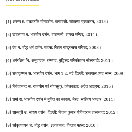
[1] अरण्य ह. पतञ्जलि योगदर्शन. वाराणसी: चौखम्बा प्रकाशन; 2015।
[2] उपाध्याय ब. भारतीय दर्शन. वाराणसी: शारदा मन्दिर; 2014।
[3] देव न. बौद्ध धर्म-दर्शन. पटना: बिहार राष्ट्रभाषा परिषद्; 2008।
[4] धर्मरक्षित भि, अनुवादक. धम्मपद. बुद्धिस्ट पब्लिकेशन सोसायटी; 2011।
[5] राधाकृष्णन स. भारतीय दर्शन. भाग 1-2. नई दिल्ली: राजपाल एण्ड सन्स; 2009।
[6] विवेकानन्द स. राजयोग एवं योगसूत्र. कोलकाता: अद्वैत आश्रम; 2016।
[7] शर्मा रा. भारतीय दर्शन में मुक्ति का स्वरूप. मेरठ: साहित्य भण्डार; 2011।
[8] शास्त्री उ. सांख्य दर्शन. दिल्ली: विजय कुमार गोविन्दराम हासानन्द; 2012।
[9] सांकृत्यायन रा. बौद्ध दर्शन. इलाहाबाद: किताब महल; 2010।