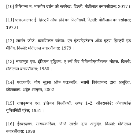
[10] हिरियन्ना म. भारतीय दर्शन की रूपरेखा. दिल्ली: मोतीलाल बनारसीदास; 2017।
[11] फ्राउवाल्नर ई. हिस्ट्री ऑफ इंडियन फिलॉसफी. दिल्ली: मोतीलाल बनारसीदास;
1973।
[12] लार्सन जीजे. क्लासिकल सांख्य: एन इंटरप्रिटेशन ऑफ इट्स हिस्ट्री एंड
मीनिंग. दिल्ली: मोतीलाल बनारसीदास; 1979।
[13] नाकामुरा एच. इंडियन बुद्धिज़्म: ए सर्वे विद बिब्लियोग्राफिकल नोट्स. दिल्ली:
मोतीलाल बनारसीदास; 1980।
[14] पतञ्जलि. योग सूत्र्स ऑफ पतञ्जलि. स्वामी विवेकानन्द द्वारा अनूदित.
कोलकाता: अद्वैत आश्रम; 2002।
[15] राधाकृष्णन एस. इंडियन फिलॉसफी. खण्ड 1–2. ऑक्सफोर्ड: ऑक्सफोर्ड
यूनिवर्सिटी प्रेस; 1951।
[16] ईश्वरकृष्ण. सांख्यकारिका. जीजे लार्सन द्वारा अनूदित. दिल्ली: मोतीलाल
बनारसीदास; 1998।